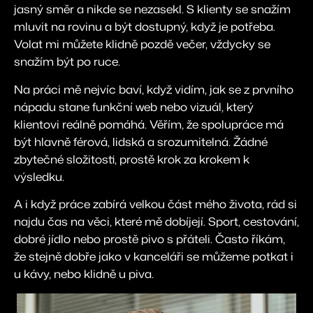
jasný směr a nikde se nezasekl. S klienty se snažím
mluvit na rovinu a být dostupný, když je potřeba.
Volat mi můžete klidně pozdě večer, vždycky se
snažím být po ruce.
Na práci mě nejvíc baví, když vidím, jak se z prvního
nápadu stane funkční web nebo vizuál, který
klientovi reálně pomáhá. Věřím, že spolupráce má
být hlavně férová, lidská a srozumitelná. Žádné
zbytečné složitosti, prostě krok za krokem k
výsledku.
A i když práce zabírá velkou část mého života, rád si
najdu čas na věci, které mě dobíjejí. Sport, cestování,
dobré jídlo nebo prostě pivo s přáteli. Často říkám,
že stejně dobře jako v kanceláři se můžeme potkat i
u kávy, nebo klidně u piva.