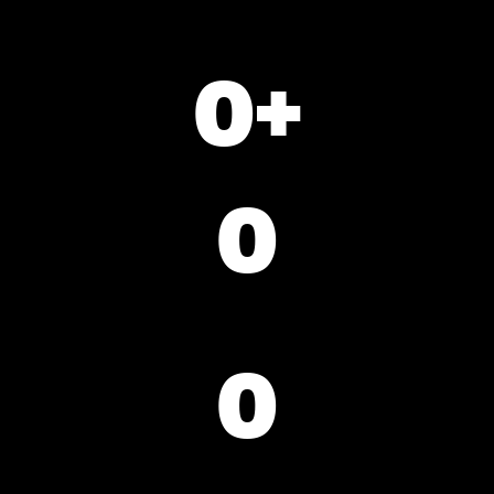
0
+
LET NA TRHU
0
REALIZOVANÝCH
PROJEKTŮ
0
SPOKOJENÝCH