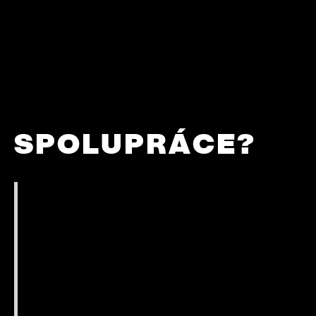
KLIENTŮ
JAK PROBÍHÁ
SPOLUPRÁCE?
Cíle, značka a kontext
Na první schůzce si ujasníme, co má web plnit,
pro koho je a jak zapadá do vaší značky.
Projdeme cíle, cílovky, konkurenci i specifika
trhu. Zaměříme se i na tone of voice, případně
slabá místa současného webu a definujeme
společné zadání, o které se opřeme po celou
dobu spolupráce.